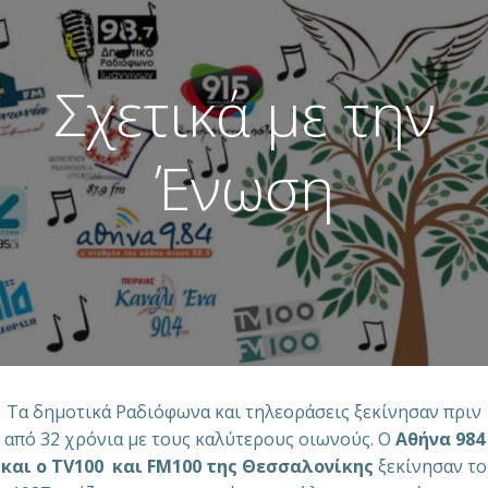
Skip
to
content
Σχετικά με την
Ένωση
Τα δημοτικά Ραδιόφωνα και τηλεοράσεις ξεκίνησαν πριν
από 32 χρόνια με τους καλύτερους οιωνούς. Ο
Αθήνα 984
και ο ΤV100 και FM100 της Θεσσαλονίκης
ξεκίνησαν το